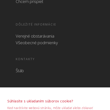
Chcem prispiet
DÔLEŽITÉ INFORMÁCIE
Verejné obstarávania
Všeobecné podmienky
KONTAKTY
Štáb
Súhlasíte s ukladaním súborov cookie?
Keď navštívite webovú stránku, môže ukladať alebo získavať