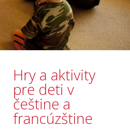
Hry a aktivity
pre deti v
češtine a
francúzštine