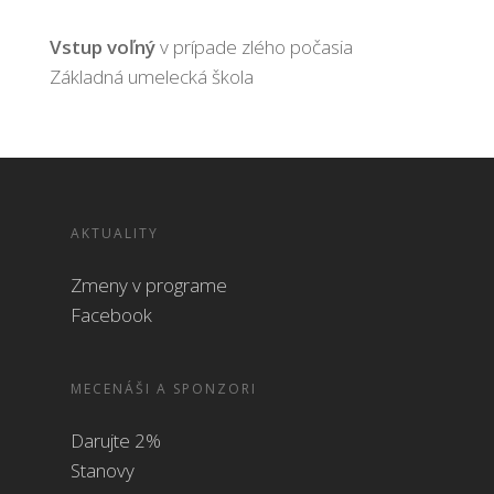
Vstup voľný
v prípade zlého počasia
Základná umelecká škola
AKTUALITY
Zmeny v programe
Facebook
MECENÁŠI A SPONZORI
Darujte 2%
Stanovy