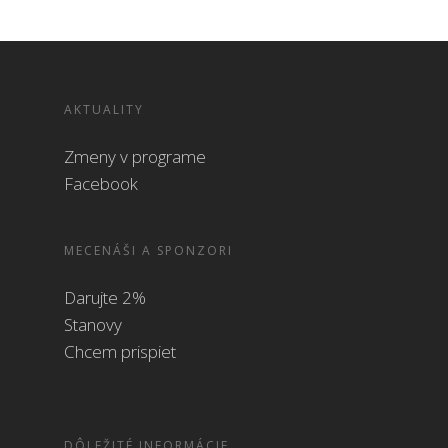
AKTUALITY
Zmeny v programe
Facebook
MECENÁŠI A SPONZORI
Darujte 2%
Stanovy
Chcem prispiet
DÔLEŽITÉ INFORMÁCIE