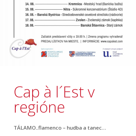
Cap à l´Est v
regióne
TÁLAMO..flamenco – hudba a tanec…