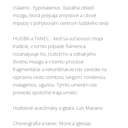
( talamo…hypotalamus : bazálna oblasť
mozgu, ktorá prepája zmyslové a citové
impulzy s pohybovým centrom ľudského tela)
HUDBA a TANEC… keď sa súčasnosť chopí
tradície, v tomto prípade flamenca,
rozanalyzuje ho, rozloží ho a odhalí jeho
životnú miazgu a v tomto procese
fragmentácie a rekonštrukcie nás zavedie na
výpravnú cestu zombou, tangom, rondenou,
malagenou, siguriou. Týmto umením nás
prevedú spoločne traja umelci:
Hudobné aranžmány a gitara: Luis Mariano
Choreografia a tanec: Monica Iglesias