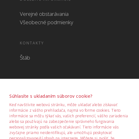
Verejné obstarávania
Všeobecné podmienky
KONTAKTY
Štáb
Súhlasíte s ukladaním súborov cookie?
Keď navštívite webovú stránku, môže ukladať alebo získavať
informácie z vášho prehliadača, najmä vo forme cookies. Tieto
informácie sa môžu týkať vás, vašich preferencií, vášho zariadenia
alebo sa používajú na zabezpečenie správneho fungovania
webovej stránky podľa vašich očakávaní. Tieto informácie vás
zvyčajne priamo neidentifikujú, ale umožňujú poskytovať
personalizovanejší obsah na internete. Môžete si zvoliť, že