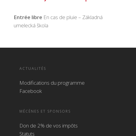
Entrée libre
En cas de pluie – Základná
umelecká škola
ACTUALITÉS
Modifications du programme
Facebook
MÉCÈNES ET SPONSORS
Don de 2% de vos impôts
Statuts