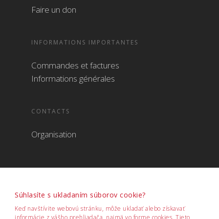
Faire un don
INFORMATIONS IMPORTANTES
Commandes et factures
Informations générales
CONTACTS
Organisation
Súhlasíte s ukladaním súborov cookie?
Keď navštívite webovú stránku, môže ukladať alebo získavať
informácie z vášho prehliadača, najmä vo forme cookies. Tieto