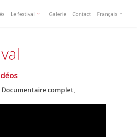
és
Le festival
Galerie
Contact
Français
ival
idéos
– Documentaire complet,