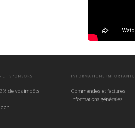
S ET SPONSORS
INFORMATIONS IMPORTANTE
2% de vos impôts
Commandes et factures
Informations générales
n don