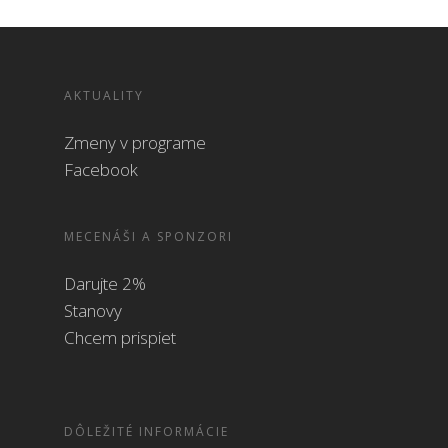
AKTUALITY
Zmeny v programe
Facebook
MECENÁŠI A SPONZORI
Darujte 2%
Stanovy
Chcem prispiet
DÔLEŽITÉ INFORMÁCIE