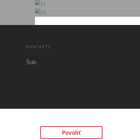
KONTAKTY
Štáb
Povoliť