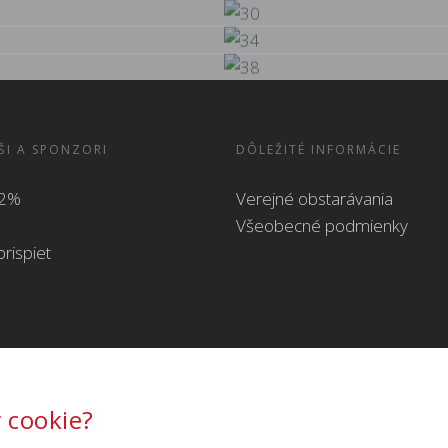
ŠI A SPONZORI
DÔLEŽITÉ INFORMÁCIE
 2%
Verejné obstarávania
Všeobecné podmienky
rispiet
 cookie?