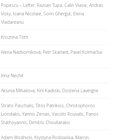
Popescu – Lefter, Razvan Tupa, Calin Vlasie, András
Visky, Ioana Nicolaie, Sorin Ghergut, Elena
Vladareanu
Krisztina Tóth
Alena Nádvorníková, Petr Skarlant, Pavel Kolmačka
Irina Nechit
Aksinia Mihailova, Kiril Kadiiski, Dostena Lavergne
Stratis Paschalis, Titos Patrikios, Christophoros
Liondakis, Yannis Zervas, Vassilis Rouvalis, Panos
Stathoyannis, Dimitris Chouliarakis
Adam Wodnicki, Krystyna Rodowska, Marcin