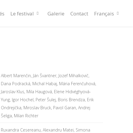
és
Le festival
Galerie
Contact
Français
Albert Marenčin, Ján Švantner, Jozef Mihalkovič,
Dana Podracká, Michal Habaj, Mária Ferenčuhová,
Jaroslav Klus, Mila Haugová, Elene Hidvéghyová-
Yung, Igor Hochel, Peter Šulej, Boris Brendza, Erik
Ondrejička, Miroslav Bruck, Pavol Garan, Andrej
Šeliga, Milan Richter
Ruxandra Cesereanu, Alexandru Matei, Simona