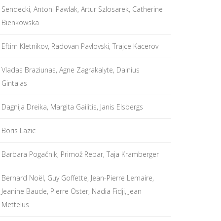
Sendecki, Antoni Pawlak, Artur Szlosarek, Catherine
Bienkowska
Eftim Kletnikov, Radovan Pavlovski, Trajce Kacerov
Vladas Braziunas, Agne Zagrakalyte, Dainius
Gintalas
Dagnija Dreika, Margita Gailitis, Janis Elsbergs
Boris Lazic
Barbara Pogačnik, Primož Repar, Taja Kramberger
Bernard Noël, Guy Goffette, Jean-Pierre Lemaire,
Jeanine Baude, Pierre Oster, Nadia Fidji, Jean
Mettelus