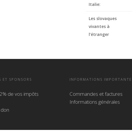
Italie:
Les slovaques
vivantes à
l’étranger
S ET SPONSORS
INFORMATIONS IMPORTANTE
2% de vos impôts
Commandes et factures
Informations générales
n don