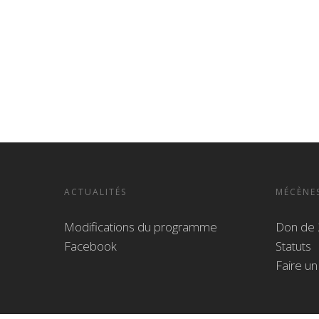
ACTUALITÉS
MÉCÈNE
Modifications du programme
Don de 
Facebook
Statuts
Faire u