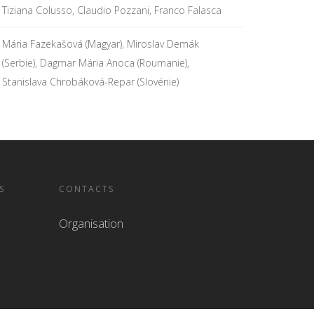
Tiziana Colusso, Claudio Pozzani, Franco Falasca
Mária Fazekašová (Magyar), Miroslav Demák
(Serbie), Dagmar Mária Anoca (Roumanie),
Stanislava Chrobáková-Repar (Slovénie)
S
CONTACTS
Organisation